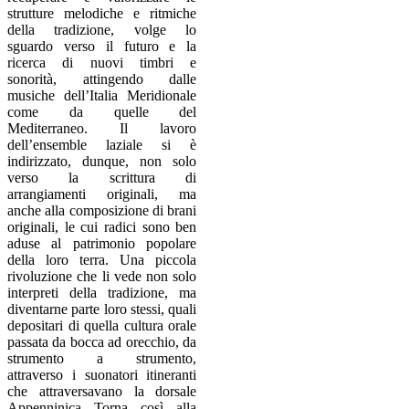
strutture melodiche e ritmiche
della tradizione, volge lo
sguardo verso il futuro e la
ricerca di nuovi timbri e
sonorità, attingendo dalle
musiche dell’Italia Meridionale
come da quelle del
Mediterraneo. Il lavoro
dell’ensemble laziale si è
indirizzato, dunque, non solo
verso la scrittura di
arrangiamenti originali, ma
anche alla composizione di brani
originali, le cui radici sono ben
aduse al patrimonio popolare
della loro terra. Una piccola
rivoluzione che li vede non solo
interpreti della tradizione, ma
diventarne parte loro stessi, quali
depositari di quella cultura orale
passata da bocca ad orecchio, da
strumento a strumento,
attraverso i suonatori itineranti
che attraversavano la dorsale
Appenninica. Torna, così, alla