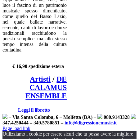
luce il fascino di un patrimonio
musicale spesso dimenticato,
come quello del Basso Lazio,
nel quale ballate narrative,
serenate, canti di lavoro e danze
tradizionali racchiudono la
poesia semplice ma allo stesso
tempo intensa della cultura
contadina.
€ 16,90 spedizione estera
Artisti
/
DE
CALAMUS
ENSEMBLE
Leggi il libretto
– Via Santa Colomba, 6 – Molfetta (BA) –
080.9143328
347.4250444 – 349.5780851 –
info@digressionemusic.it
Page load link
Utilizziamo i cookie per essere sicuri che tu possa avere la migliore